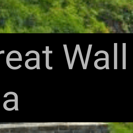
reat Wall
na